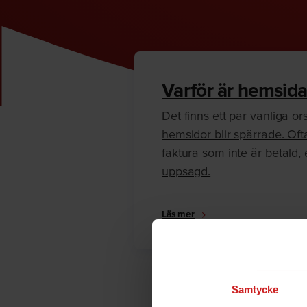
Varför är hemsida
Det finns ett par vanliga orsa
hemsidor blir spärrade. Oft
faktura som inte är betald, e
uppsagd.
Läs mer
Samtycke