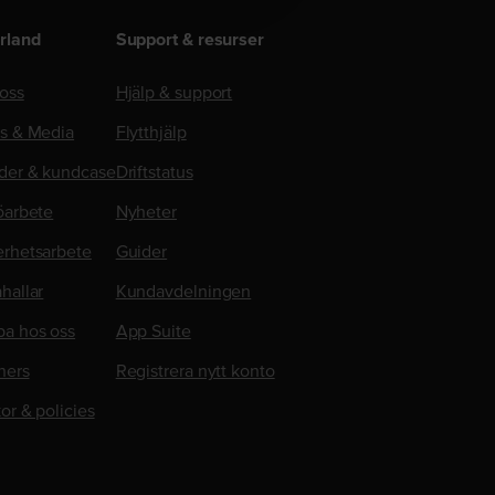
rland
Support & resurser
oss
Hjälp & support
ss & Media
Flytthjälp
der & kundcase
Driftstatus
öarbete
Nyheter
erhetsarbete
Guider
hallar
Kundavdelningen
ba hos oss
App Suite
ners
Registrera nytt konto
kor & policies