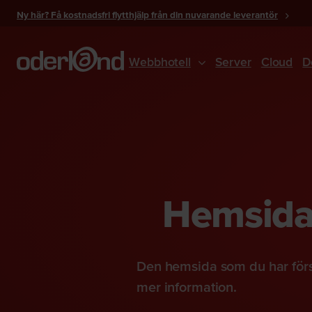
Gå
Ny här? Få kostnadsfri flytthjälp från din nuvarande leverantör
till
innehåll
Webbhotell
Server
Cloud
D
Hemsidan
Den hemsida som du har förs
mer information.