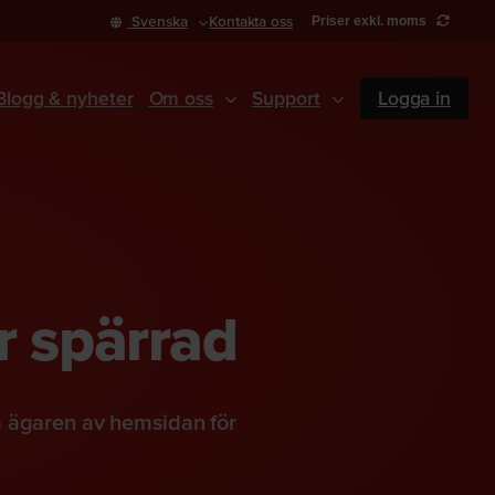
Svenska
Kontakta oss
Priser exkl. moms
Blogg & nyheter
Om oss
Support
Logga in
r spärrad
a ägaren av hemsidan för