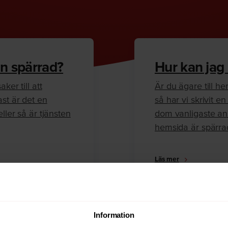
n spärrad?
Hur kan jag
ker till att
Är du ägare till 
ast är det en
så har vi skrivit 
ller så är tjänsten
dom vanligaste anl
hemsida är spärra
Läs mer
Information