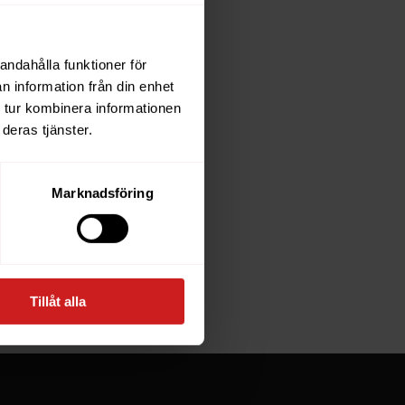
andahålla funktioner för
each
n information från din enhet
 tur kombinera informationen
deras tjänster.
e owner of
Marknadsföring
at goes
Tillåt alla