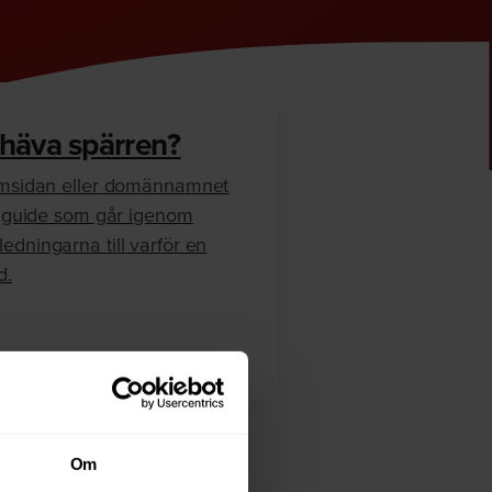
 häva spärren?
hemsidan eller domännamnet
en guide som går igenom
edningarna till varför en
d.
Om