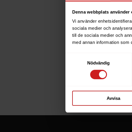
Denna webbplats använder 
Vi använder enhetsidentifierar
The w
sociala medier och analysera 
till de sociala medier och a
has b
med annan information som du 
Samtyckesval
The website 
Nödvändig
the website 
If you are t
through the
Avvisa