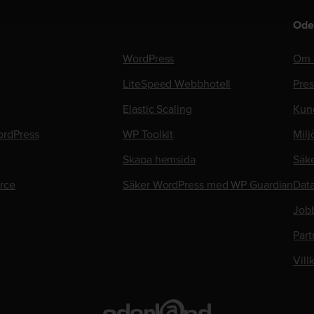
Ode
WordPress
Om 
LiteSpeed Webbhotell
Pre
Elastic Scaling
Kun
rdPress
WP Toolkit
Milj
Skapa hemsida
Säk
rce
Säker WordPress med WP Guardian
Data
Job
Part
Vill