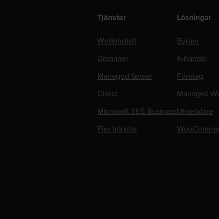
Tjänster
Lösningar
Webbhotell
Byråer
Domäner
E-handel
Managed Server
Företag
Cloud
Managed Wo
Microsoft 365 Business
Utvecklare
Fler tjänster
WooComme