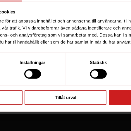
cookies
e för att anpassa innehållet och annonserna till användarna, tillh
ebsite you were trying to r
vår trafik. Vi vidarebefordrar även sådana identifierare och anna
nnons- och analysföretag som vi samarbetar med. Dessa kan i sin
een suspended
har tillhandahållit eller som de har samlat in när du har använt 
you have tried to access is suspended. Please contact th
Inställningar
Statistik
for further information.
he owner of this website or domain please
read this FAQ
th
 most common reasons for a website to be suspended.
Tillåt urval