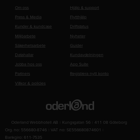
Om oss
Hjälp & support
Press & Media
Flytthjälp
Kunder & kundcase
Driftstatus
Miljöarbete
Nyheter
Säkerhetsarbete
Guider
Datahallar
Kundavdelningen
Jobba hos oss
App Suite
Partners
Registrera nytt konto
Villkor & policies
Oderland Webbhotell AB
Kungsgatan 56
411 08 Göteborg
Org. no: 556680-8746
VAT no: SE556680874601
Bankgiro: 611-7535