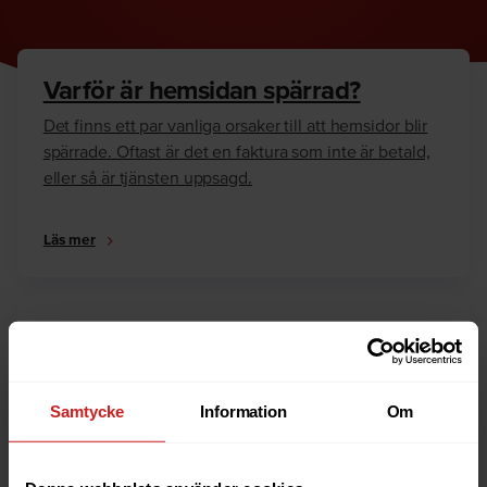
Varför är hemsidan spärrad?
Det finns ett par vanliga orsaker till att hemsidor blir
spärrade. Oftast är det en faktura som inte är betald,
eller så är tjänsten uppsagd.
Läs mer
Hur kan jag häva spärren?
Är du ägare till hemsidan eller domännamnet så har
vi skrivit en guide som går igenom dom vanligaste
Samtycke
Information
Om
anledningarna till varför en hemsida är spärrad.
Läs mer