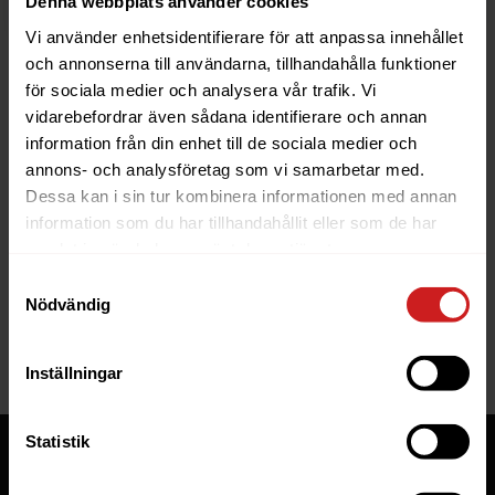
Denna webbplats använder cookies
Vi använder enhetsidentifierare för att anpassa innehållet
och annonserna till användarna, tillhandahålla funktioner
för sociala medier och analysera vår trafik. Vi
vidarebefordrar även sådana identifierare och annan
information från din enhet till de sociala medier och
The website you were trying to
annons- och analysföretag som vi samarbetar med.
reach has been suspended
Dessa kan i sin tur kombinera informationen med annan
information som du har tillhandahållit eller som de har
The website you have tried to access is suspended. Please
samlat in när du har använt deras tjänster.
contact the owner of the website for further information.
Samtyckesval
Nödvändig
If you are the owner of this website or domain please
read
this FAQ
that goes through the most common reasons for a
website to be suspended.
Inställningar
Statistik
Tjänster