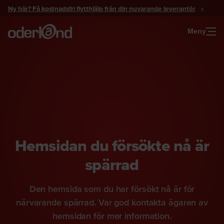
Gå
Ny här? Få kostnadsfri flytthjälp från din nuvarande leverantör
till
innehåll
Meny
Hemsidan du försökte nå är
spärrad
Den hemsida som du har försökt nå är för
närvarande spärrad. Var god kontakta ägaren av
hemsidan för mer information.