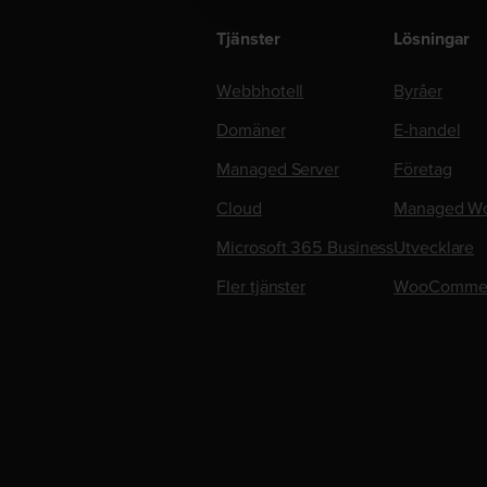
Tjänster
Lösningar
Webbhotell
Byråer
Domäner
E-handel
Managed Server
Företag
Cloud
Managed Wo
Microsoft 365 Business
Utvecklare
Fler tjänster
WooComme