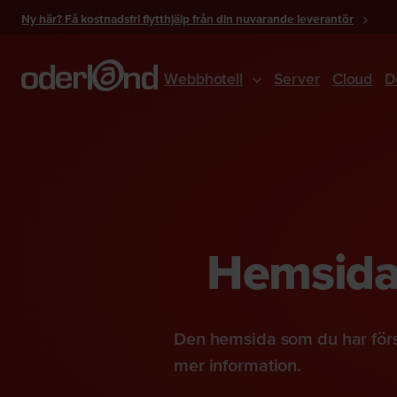
Gå
Ny här? Få kostnadsfri flytthjälp från din nuvarande leverantör
till
innehåll
Webbhotell
Server
Cloud
D
Hemsidan
Den hemsida som du har förs
mer information.