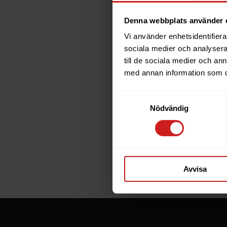
Denna webbplats använder 
Vi använder enhetsidentifierar
The w
sociala medier och analysera 
till de sociala medier och a
has b
med annan information som du 
Samtyckesval
The website 
Nödvändig
the website 
If you are t
through the
Avvisa