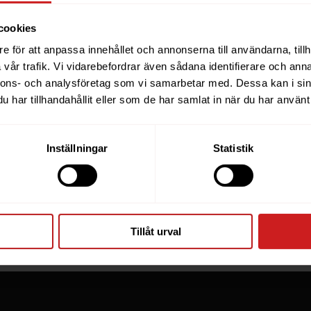
cookies
e för att anpassa innehållet och annonserna till användarna, tillh
ebsite you were trying to r
vår trafik. Vi vidarebefordrar även sådana identifierare och anna
nnons- och analysföretag som vi samarbetar med. Dessa kan i sin
een suspended
har tillhandahållit eller som de har samlat in när du har använt 
you have tried to access is suspended. Please contact th
Inställningar
Statistik
for further information.
he owner of this website or domain please
read this FAQ
th
 most common reasons for a website to be suspended.
Tillåt urval