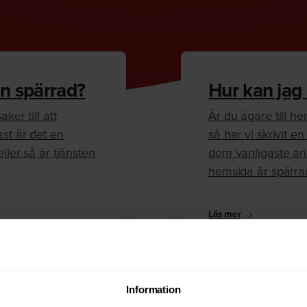
n spärrad?
Hur kan jag
ker till att
Är du ägare till 
ast är det en
så har vi skrivit 
ller så är tjänsten
dom vanligaste anl
hemsida är spärra
Läs mer
Information