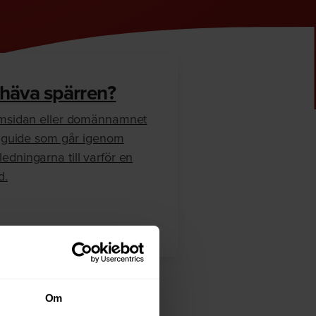
 häva spärren?
hemsidan eller domännamnet
en guide som går igenom
edningarna till varför en
d.
Om