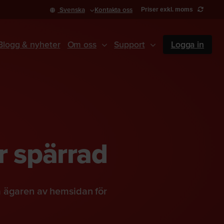
Svenska
Kontakta oss
Priser exkl. moms
Blogg & nyheter
Om oss
Support
Logga in
r spärrad
a ägaren av hemsidan för