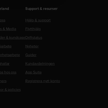
rland
Support & resurser
oss
Hjälp & support
ss & Media
Flytthjälp
der & kundcase
Driftstatus
öarbete
Nyheter
erhetsarbete
Guider
hallar
Kundavdelningen
ba hos oss
App Suite
ners
Registrera nytt konto
kor & policies