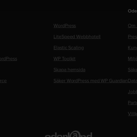
Ode
WordPress
Om 
LiteSpeed Webbhotell
Pre
Elastic Scaling
Kun
rdPress
WP Toolkit
Milj
Skapa hemsida
Säk
rce
Säker WordPress med WP Guardian
Data
Job
Part
Vill