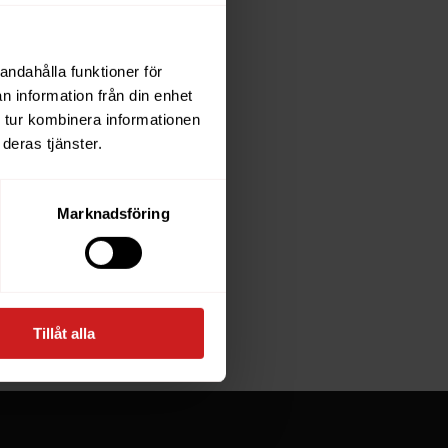
andahålla funktioner för
each
n information från din enhet
 tur kombinera informationen
deras tjänster.
e owner of
Marknadsföring
at goes
Tillåt alla