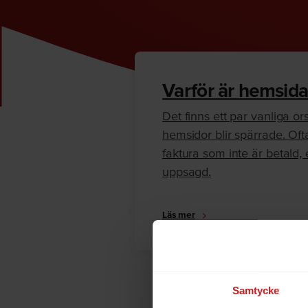
Varför är hemsida
Det finns ett par vanliga orsa
hemsidor blir spärrade. Oft
faktura som inte är betald, e
uppsagd.
Läs mer
Samtycke