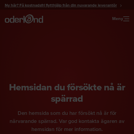
Gå
Ny här? Få kostnadsfri flytthjälp från din nuvarande leverantör
till
innehåll
Meny
Hemsidan du försökte nå är
spärrad
Den hemsida som du har försökt nå är för
närvarande spärrad. Var god kontakta ägaren av
hemsidan för mer information.