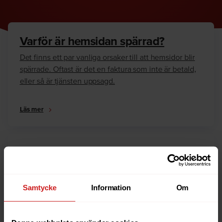
Varför är hemsidan spärrad?
Det finns ett par vanliga orsaker till att hemsidor blir
spärrade. Oftast är det en faktura som inte är betald,
eller så är tjänsten uppsagd.
Läs mer
Hur kan jag häva spärren?
Är du ägare till hemsidan eller domännamnet så har
vi skrivit en guide som går igenom dom vanligaste
Samtycke
Information
Om
anledningarna till varför en hemsida är spärrad.
Läs mer