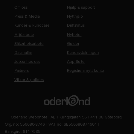
Om oss
Hjälp & support
Press & Media
Flytthjälp
Kunder & kundcase
Driftstatus
Miljöarbete
Nyheter
Säkerhetsarbete
Guider
Datahallar
Kundavdelningen
Jobba hos oss
App Suite
Partners
Registrera nytt konto
Villkor & policies
Oderland Webbhotell AB
Kungsgatan 56
411 08 Göteborg
Org. no: 556680-8746
VAT no: SE556680874601
Bankgiro: 611-7535