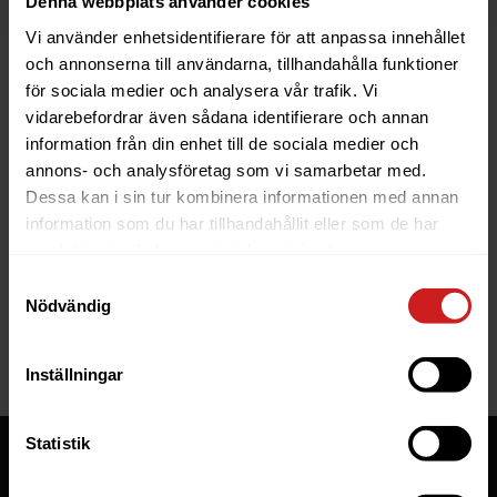
Denna webbplats använder cookies
Vi använder enhetsidentifierare för att anpassa innehållet
och annonserna till användarna, tillhandahålla funktioner
för sociala medier och analysera vår trafik. Vi
vidarebefordrar även sådana identifierare och annan
information från din enhet till de sociala medier och
The website you were trying to
annons- och analysföretag som vi samarbetar med.
reach has been suspended
Dessa kan i sin tur kombinera informationen med annan
information som du har tillhandahållit eller som de har
The website you have tried to access is suspended. Please
samlat in när du har använt deras tjänster.
contact the owner of the website for further information.
Samtyckesval
Nödvändig
If you are the owner of this website or domain please
read
this FAQ
that goes through the most common reasons for a
website to be suspended.
Inställningar
Statistik
Tjänster