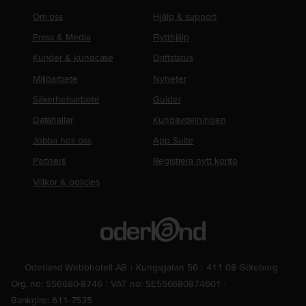
Om oss
Hjälp & support
Press & Media
Flytthjälp
Kunder & kundcase
Driftstatus
Miljöarbete
Nyheter
Säkerhetsarbete
Guider
Datahallar
Kundavdelningen
Jobba hos oss
App Suite
Partners
Registrera nytt konto
Villkor & policies
Oderland Webbhotell AB
Kungsgatan 56
411 08 Göteborg
Org. no: 556680-8746
VAT no: SE556680874601
Bankgiro: 611-7535