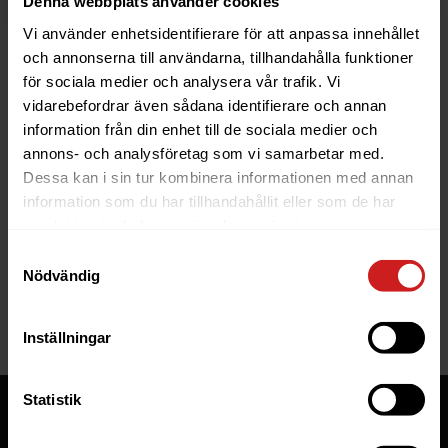
Denna webbplats använder cookies
Vi använder enhetsidentifierare för att anpassa innehållet
och annonserna till användarna, tillhandahålla funktioner
för sociala medier och analysera vår trafik. Vi
vidarebefordrar även sådana identifierare och annan
information från din enhet till de sociala medier och
The website you were trying to
annons- och analysföretag som vi samarbetar med.
reach has been suspended
Dessa kan i sin tur kombinera informationen med annan
information som du har tillhandahållit eller som de har
The website you have tried to access is suspended. Please
samlat in när du har använt deras tjänster.
contact the owner of the website for further information.
Samtyckesval
Nödvändig
If you are the owner of this website or domain please
read
this FAQ
that goes through the most common reasons for a
website to be suspended.
Inställningar
Statistik
Tjänster