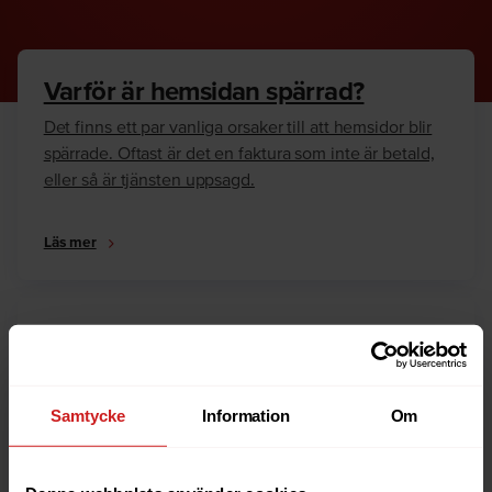
Varför är hemsidan spärrad?
Det finns ett par vanliga orsaker till att hemsidor blir
spärrade. Oftast är det en faktura som inte är betald,
eller så är tjänsten uppsagd.
Läs mer
Hur kan jag häva spärren?
Är du ägare till hemsidan eller domännamnet så har
vi skrivit en guide som går igenom dom vanligaste
Samtycke
Information
Om
anledningarna till varför en hemsida är spärrad.
Läs mer