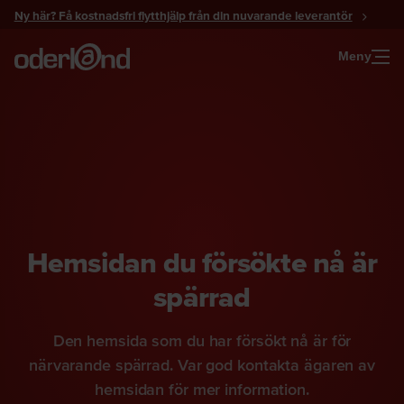
Gå
Ny här? Få kostnadsfri flytthjälp från din nuvarande leverantör
till
innehåll
Meny
Hemsidan du försökte nå är
spärrad
Den hemsida som du har försökt nå är för
närvarande spärrad. Var god kontakta ägaren av
hemsidan för mer information.