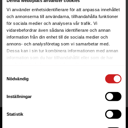
Denna webbplats använder cookies
Vi använder enhetsidentifierare för att anpassa innehållet
och annonserna till användarna, tillhandahålla funktioner
för sociala medier och analysera vår trafik. Vi
vidarebefordrar även sådana identifierare och annan
information från din enhet till de sociala medier och
The website you were trying to
annons- och analysföretag som vi samarbetar med.
reach has been suspended
Dessa kan i sin tur kombinera informationen med annan
information som du har tillhandahållit eller som de har
The website you have tried to access is suspended. Please
samlat in när du har använt deras tjänster.
contact the owner of the website for further information.
Samtyckesval
Nödvändig
If you are the owner of this website or domain please
read
this FAQ
that goes through the most common reasons for a
website to be suspended.
Inställningar
Statistik
Tjänster