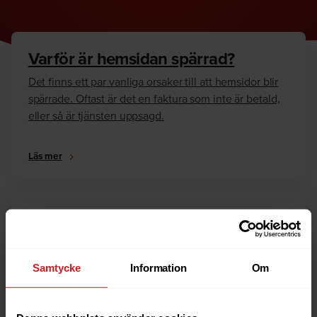
Varför är hemsidan spärrad?
Det finns ett par vanliga orsaker till att hemsidor blir
spärrade. Oftast är det en faktura som inte är betald,
eller så är tjänsten uppsagd.
Läs mer
Hur kan jag häva spärren?
Är du ägare till hemsidan eller domännamnet så har
vi skrivit en guide som går igenom dom vanligaste
Samtycke
Information
Om
anledningarna till varför en hemsida är spärrad.
Läs mer