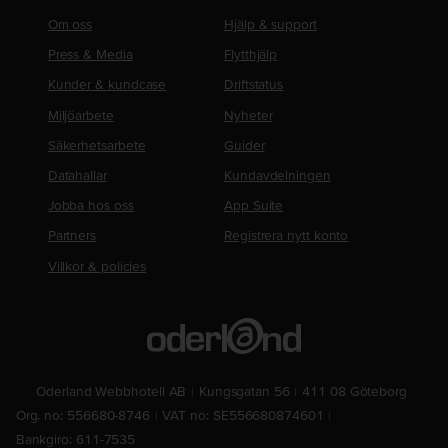
Om oss
Hjälp & support
Press & Media
Flytthjälp
Kunder & kundcase
Driftstatus
Miljöarbete
Nyheter
Säkerhetsarbete
Guider
Datahallar
Kundavdelningen
Jobba hos oss
App Suite
Partners
Registrera nytt konto
Villkor & policies
Oderland Webbhotell AB
Kungsgatan 56
411 08 Göteborg
Org. no: 556680-8746
VAT no: SE556680874601
Bankgiro: 611-7535