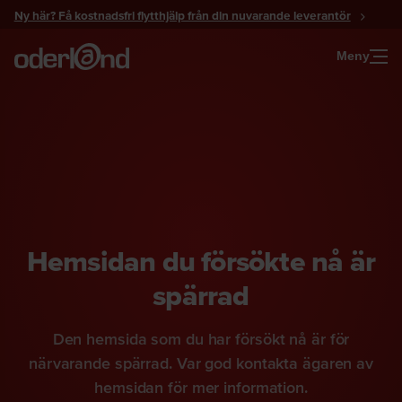
Gå
Ny här? Få kostnadsfri flytthjälp från din nuvarande leverantör
till
innehåll
Meny
Hemsidan du försökte nå är
spärrad
Den hemsida som du har försökt nå är för
närvarande spärrad. Var god kontakta ägaren av
hemsidan för mer information.