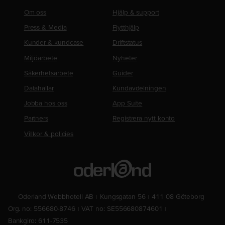
Om oss
Hjälp & support
Press & Media
Flytthjälp
Kunder & kundcase
Driftstatus
Miljöarbete
Nyheter
Säkerhetsarbete
Guider
Datahallar
Kundavdelningen
Jobba hos oss
App Suite
Partners
Registrera nytt konto
Villkor & policies
Oderland Webbhotell AB
Kungsgatan 56
411 08 Göteborg
Org. no: 556680-8746
VAT no: SE556680874601
Bankgiro: 611-7535