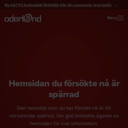
Gå
Ny här? Få kostnadsfri flytthjälp från din nuvarande leverantör
till
innehåll
Meny
Hemsidan du försökte nå är
spärrad
Den hemsida som du har försökt nå är för
närvarande spärrad. Var god kontakta ägaren av
hemsidan för mer information.