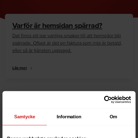
Varför är hemsidan spärrad?
Det finns ett par vanliga orsaker till att hemsidor blir
spärrade. Oftast är det en faktura som inte är betald,
eller så är tjänsten uppsagd.
Läs mer
Hur kan jag häva spärren?
Är du ägare till hemsidan eller domännamnet så har
vi skrivit en guide som går igenom dom vanligaste
Samtycke
Information
Om
anledningarna till varför en hemsida är spärrad.
Läs mer