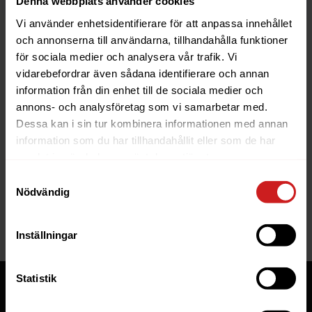
Denna webbplats använder cookies
Vi använder enhetsidentifierare för att anpassa innehållet
och annonserna till användarna, tillhandahålla funktioner
för sociala medier och analysera vår trafik. Vi
vidarebefordrar även sådana identifierare och annan
information från din enhet till de sociala medier och
The website you were trying to
annons- och analysföretag som vi samarbetar med.
reach has been suspended
Dessa kan i sin tur kombinera informationen med annan
information som du har tillhandahållit eller som de har
The website you have tried to access is suspended. Please
samlat in när du har använt deras tjänster.
contact the owner of the website for further information.
Samtyckesval
Nödvändig
If you are the owner of this website or domain please
read
this FAQ
that goes through the most common reasons for a
website to be suspended.
Inställningar
Statistik
Tjänster