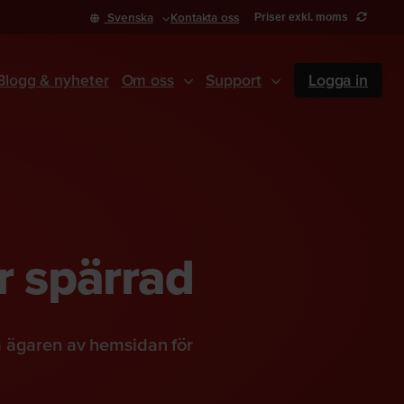
Svenska
Kontakta oss
Priser exkl. moms
Blogg & nyheter
Om oss
Support
Logga in
r spärrad
a ägaren av hemsidan för