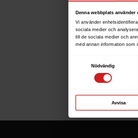
Denna webbplats använder 
Vi använder enhetsidentifierar
The w
sociala medier och analysera 
till de sociala medier och a
has b
med annan information som du 
Samtyckesval
The website 
Nödvändig
the website 
If you are t
through the
Avvisa