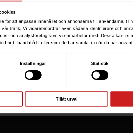
cookies
e för att anpassa innehållet och annonserna till användarna, tillh
ebsite you were trying to r
vår trafik. Vi vidarebefordrar även sådana identifierare och anna
nnons- och analysföretag som vi samarbetar med. Dessa kan i sin
een suspended
har tillhandahållit eller som de har samlat in när du har använt 
you have tried to access is suspended. Please contact th
Inställningar
Statistik
for further information.
he owner of this website or domain please
read this FAQ
th
 most common reasons for a website to be suspended.
Tillåt urval