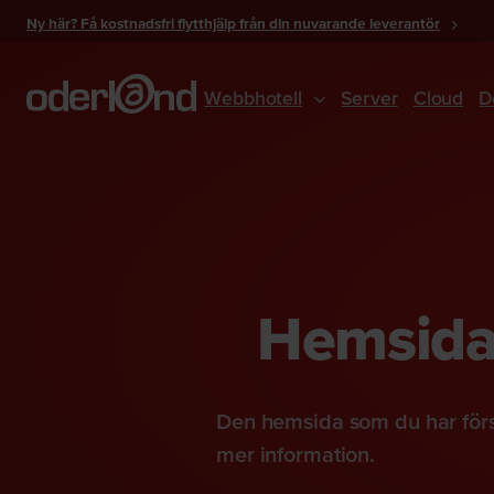
Gå
Ny här? Få kostnadsfri flytthjälp från din nuvarande leverantör
till
innehåll
Webbhotell
Server
Cloud
D
Hemsidan
Den hemsida som du har förs
mer information.