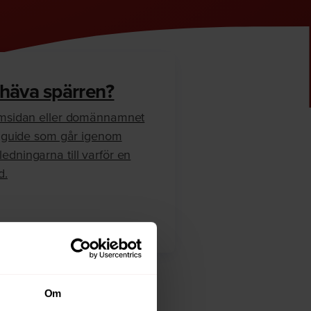
 häva spärren?
hemsidan eller domännamnet
en guide som går igenom
edningarna till varför en
d.
Om