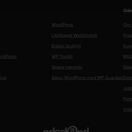
Ode
WordPress
Om 
LiteSpeed Webbhotell
Pre
Elastic Scaling
Kun
rdPress
WP Toolkit
Milj
Skapa hemsida
Säk
rce
Säker WordPress med WP Guardian
Data
Job
Part
Vill