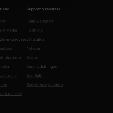
rland
Support & resurser
oss
Hjälp & support
ss & Media
Flytthjälp
der & kundcase
Driftstatus
öarbete
Nyheter
erhetsarbete
Guider
hallar
Kundavdelningen
ba hos oss
App Suite
ners
Registrera nytt konto
kor & policies