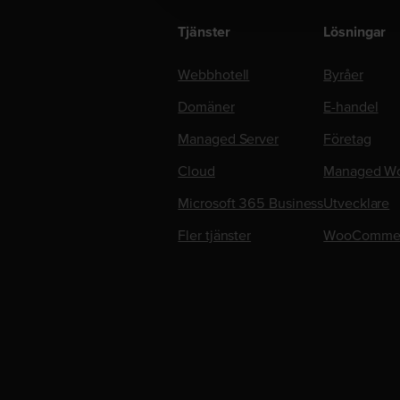
Tjänster
Lösningar
Webbhotell
Byråer
Domäner
E-handel
Managed Server
Företag
Cloud
Managed Wo
Microsoft 365 Business
Utvecklare
Fler tjänster
WooComme