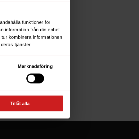
andahålla funktioner för
each
n information från din enhet
 tur kombinera informationen
deras tjänster.
e owner of
Marknadsföring
at goes
Tillåt alla