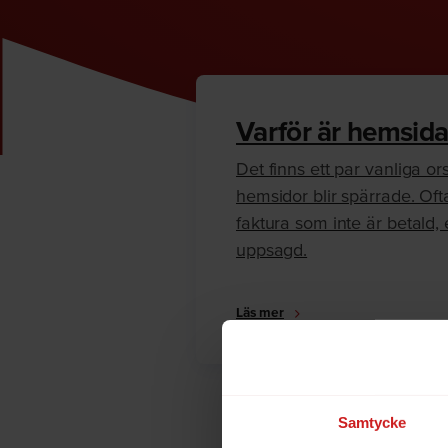
Varför är hemsida
Det finns ett par vanliga orsa
hemsidor blir spärrade. Oft
faktura som inte är betald, e
uppsagd.
Läs mer
Samtycke