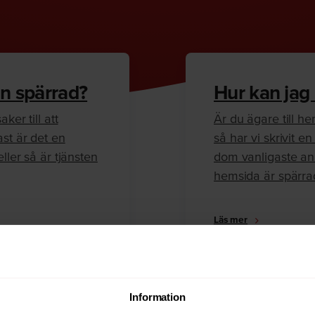
n spärrad?
Hur kan jag
ker till att
Är du ägare till 
ast är det en
så har vi skrivit 
ller så är tjänsten
dom vanligaste anl
hemsida är spärra
Läs mer
Information