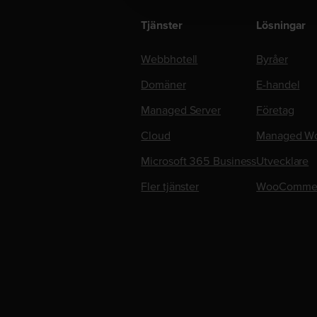
Tjänster
Lösningar
Webbhotell
Byråer
Domäner
E-handel
Managed Server
Företag
Cloud
Managed Wo
Microsoft 365 Business
Utvecklare
Fler tjänster
WooComme