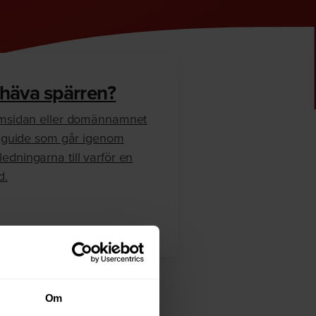
 häva spärren?
hemsidan eller domännamnet
en guide som går igenom
edningarna till varför en
d.
Om