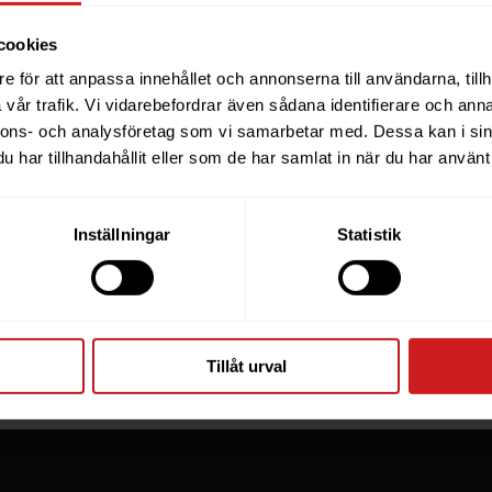
cookies
e för att anpassa innehållet och annonserna till användarna, tillh
ebsite you were trying to r
vår trafik. Vi vidarebefordrar även sådana identifierare och anna
nnons- och analysföretag som vi samarbetar med. Dessa kan i sin
een suspended
har tillhandahållit eller som de har samlat in när du har använt 
you have tried to access is suspended. Please contact th
Inställningar
Statistik
for further information.
he owner of this website or domain please
read this FAQ
th
 most common reasons for a website to be suspended.
Tillåt urval