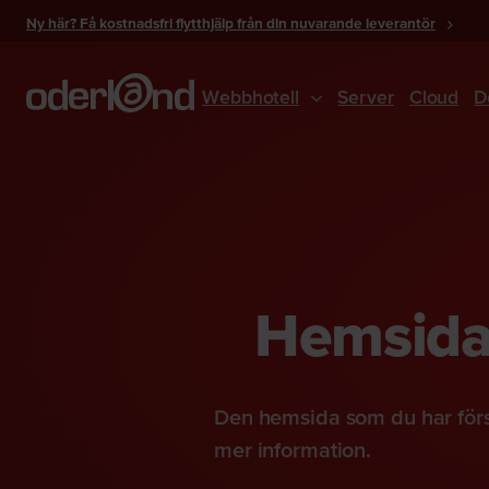
Gå
Ny här? Få kostnadsfri flytthjälp från din nuvarande leverantör
till
innehåll
Webbhotell
Server
Cloud
D
Hemsidan
Den hemsida som du har förs
mer information.