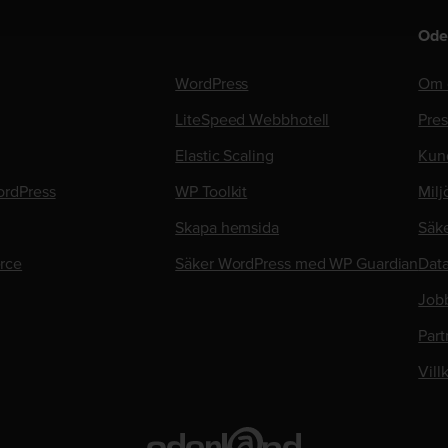
Ode
WordPress
Om 
LiteSpeed Webbhotell
Pre
Elastic Scaling
Kun
rdPress
WP Toolkit
Milj
Skapa hemsida
Säk
rce
Säker WordPress med WP Guardian
Data
Job
Part
Vill