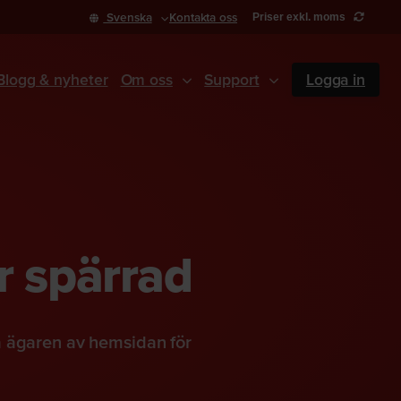
Svenska
Kontakta oss
Priser exkl. moms
Blogg & nyheter
Om oss
Support
Logga in
r spärrad
a ägaren av hemsidan för