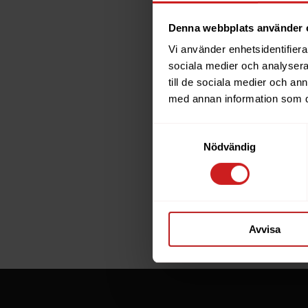
Denna webbplats använder 
Vi använder enhetsidentifierar
The w
sociala medier och analysera 
till de sociala medier och a
has b
med annan information som du 
Samtyckesval
The website 
Nödvändig
the website 
If you are t
through the
Avvisa