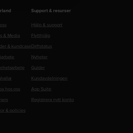
rland
Support & resurser
oss
Hjälp & support
ss & Media
Flytthjälp
der & kundcase
Driftstatus
öarbete
Nyheter
erhetsarbete
Guider
hallar
Kundavdelningen
ba hos oss
App Suite
ners
Registrera nytt konto
kor & policies