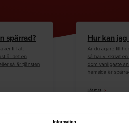
n spärrad?
Hur kan jag
ker till att
Är du ägare till 
ast är det en
så har vi skrivit 
ller så är tjänsten
dom vanligaste anl
hemsida är spärra
Läs mer
Information