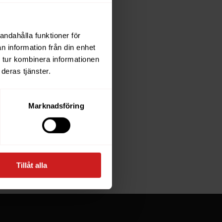
andahålla funktioner för
each
n information från din enhet
 tur kombinera informationen
deras tjänster.
e owner of
Marknadsföring
at goes
Tillåt alla