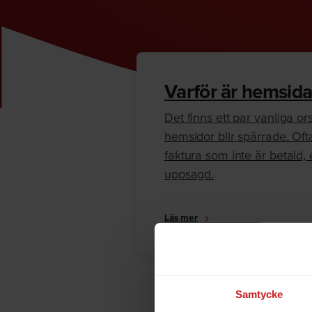
Varför är hemsida
Det finns ett par vanliga orsa
hemsidor blir spärrade. Oft
faktura som inte är betald, e
uppsagd.
Läs mer
Samtycke