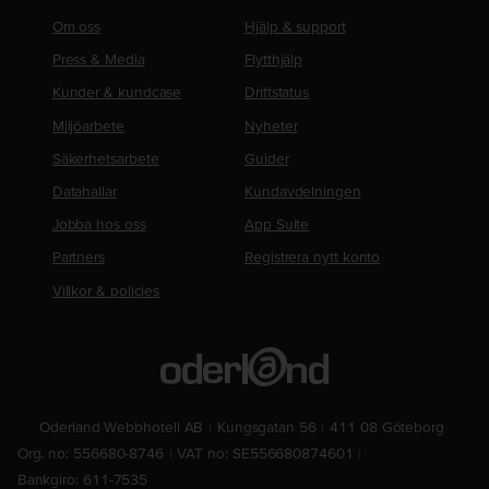
Om oss
Hjälp & support
Press & Media
Flytthjälp
Kunder & kundcase
Driftstatus
Miljöarbete
Nyheter
Säkerhetsarbete
Guider
Datahallar
Kundavdelningen
Jobba hos oss
App Suite
Partners
Registrera nytt konto
Villkor & policies
Oderland Webbhotell AB
Kungsgatan 56
411 08 Göteborg
Org. no: 556680-8746
VAT no: SE556680874601
Bankgiro: 611-7535