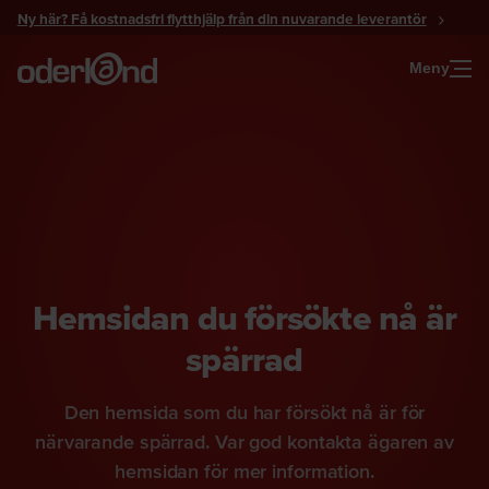
Gå
Ny här? Få kostnadsfri flytthjälp från din nuvarande leverantör
till
innehåll
Meny
Hemsidan du försökte nå är
spärrad
Den hemsida som du har försökt nå är för
närvarande spärrad. Var god kontakta ägaren av
hemsidan för mer information.