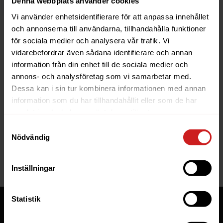
Denna webbplats använder cookies
Vi använder enhetsidentifierare för att anpassa innehållet
och annonserna till användarna, tillhandahålla funktioner
för sociala medier och analysera vår trafik. Vi
vidarebefordrar även sådana identifierare och annan
information från din enhet till de sociala medier och
The website you were trying to
annons- och analysföretag som vi samarbetar med.
reach has been suspended
Dessa kan i sin tur kombinera informationen med annan
information som du har tillhandahållit eller som de har
The website you have tried to access is suspended. Please
samlat in när du har använt deras tjänster.
contact the owner of the website for further information.
Samtyckesval
Nödvändig
If you are the owner of this website or domain please
read
this FAQ
that goes through the most common reasons for a
website to be suspended.
Inställningar
Statistik
Tjänster