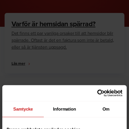
Varför är hemsidan spärrad?
Det finns ett par vanliga orsaker till att hemsidor blir
spärrade. Oftast är det en faktura som inte är betald,
eller så är tjänsten uppsagd.
Läs mer
Hur kan jag häva spärren?
Är du ägare till hemsidan eller domännamnet så har
vi skrivit en guide som går igenom dom vanligaste
Samtycke
Information
Om
anledningarna till varför en hemsida är spärrad.
Läs mer